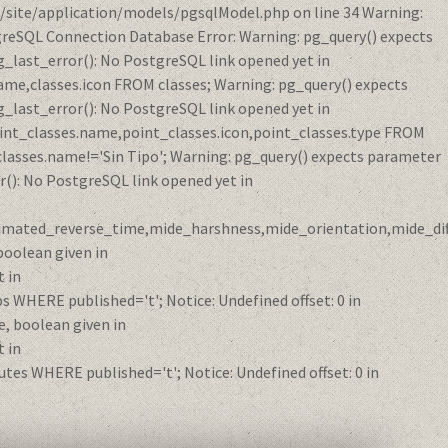
/site/application/models/pgsqlModel.php on line 34 Warning:
reSQL Connection Database Error: Warning: pg_query() expects
_last_error(): No PostgreSQL link opened yet in
me,classes.icon FROM classes; Warning: pg_query() expects
_last_error(): No PostgreSQL link opened yet in
int_classes.name,point_classes.icon,point_classes.type FROM
classes.name!='Sin Tipo'; Warning: pg_query() expects parameter
(): No PostgreSQL link opened yet in
ximated_reverse_time,mide_harshness,mide_orientation,mide_diff
oolean given in
 in
HERE published='t'; Notice: Undefined offset: 0 in
, boolean given in
 in
s WHERE published='t'; Notice: Undefined offset: 0 in