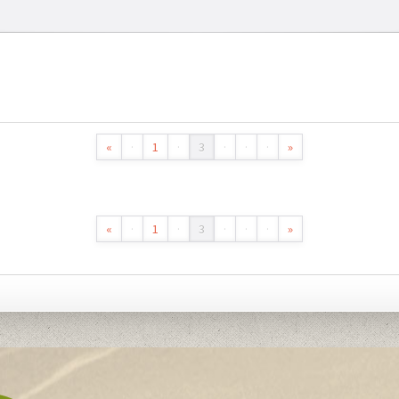
«
·
1
·
3
·
·
·
»
«
·
1
·
3
·
·
·
»